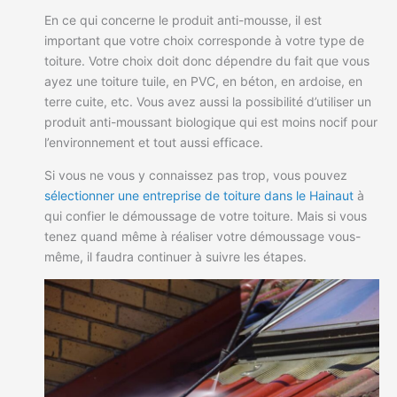
En ce qui concerne le produit anti-mousse, il est
important que votre choix corresponde à votre type de
toiture. Votre choix doit donc dépendre du fait que vous
ayez une toiture tuile, en PVC, en béton, en ardoise, en
terre cuite, etc. Vous avez aussi la possibilité d’utiliser un
produit anti-moussant biologique qui est moins nocif pour
l’environnement et tout aussi efficace.
Si vous ne vous y connaissez pas trop, vous pouvez
sélectionner une entreprise de toiture dans le Hainaut
à
qui confier le démoussage de votre toiture. Mais si vous
tenez quand même à réaliser votre démoussage vous-
même, il faudra continuer à suivre les étapes.