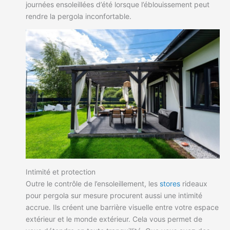
journées ensoleillées d’été lorsque l’éblouissement peut
rendre la pergola inconfortable.
Intimité et protection
Outre le contrôle de l’ensoleillement, les
stores
rideaux
pour pergola sur mesure procurent aussi une intimité
accrue. Ils créent une barrière visuelle entre votre espace
extérieur et le monde extérieur. Cela vous permet de