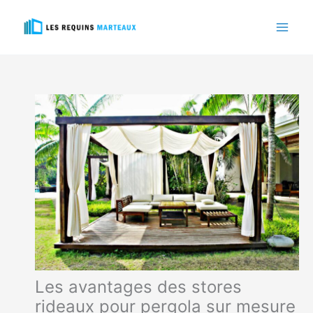
Aller
au
contenu
Les avantages des stores
rideaux pour pergola sur mesure