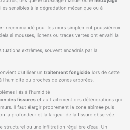
D’autres, tels que le brossage manuel ou le
nettoyage
giles sensibles à la dégradation mécanique ou à
e
: recommandé pour les murs simplement poussiéreux.
tiels si mousses, lichens ou traces vertes ont envahi la
situations extrêmes, souvent encadrés par la
convient d’utiliser un
traitement fongicide
lors de cette
 l’humidité ou proches de zones arborées.
lèmes liés à l’humidité
ion des fissures
et au traitement des détériorations qui
 murs. Il faut élargir proprement la zone abîmée puis
n la profondeur et la largeur de la fissure observée.
 structurel ou une infiltration régulière d’eau. Un