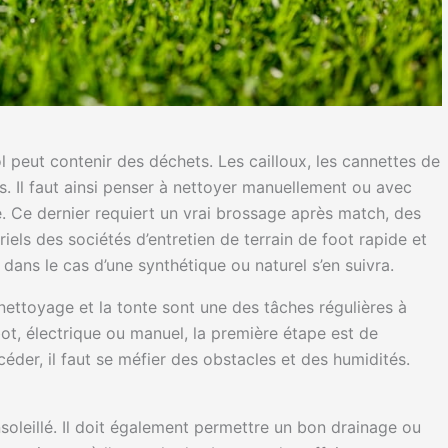
 peut contenir des déchets. Les cailloux, les cannettes de
s. Il faut ainsi penser à nettoyer manuellement ou avec
e. Ce dernier requiert un vrai brossage après match, des
els des sociétés d’entretien de terrain de foot rapide et
dans le cas d’une synthétique ou naturel s’en suivra.
 nettoyage et la tonte sont une des tâches régulières à
ot, électrique ou manuel, la première étape est de
céder, il faut se méfier des obstacles et des humidités.
ensoleillé. Il doit également permettre un bon drainage ou