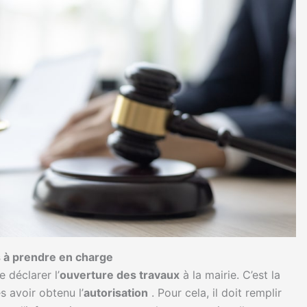
s à prendre en charge
 déclarer l’
ouverture des travaux
à la mairie. C’est la
 avoir obtenu l’
autorisation
. Pour cela, il doit remplir