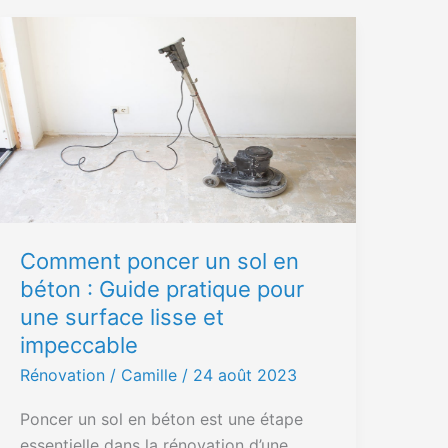
Comment
poncer
un
sol
en
béton
:
Guide
pratique
Comment poncer un sol en
pour
béton : Guide pratique pour
une
une surface lisse et
surface
lisse
impeccable
et
Rénovation
/ Camille /
24 août 2023
impeccable
Poncer un sol en béton est une étape
essentielle dans la rénovation d’une