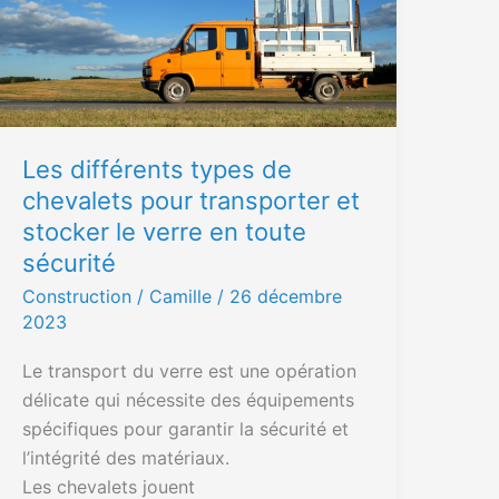
chevalets
pour
transporter
et
stocker
Les différents types de
le
chevalets pour transporter et
verre
stocker le verre en toute
en
toute
sécurité
sécurité
Construction
/ Camille /
26 décembre
2023
Le transport du verre est une opération
délicate qui nécessite des équipements
spécifiques pour garantir la sécurité et
l’intégrité des matériaux.
Les chevalets jouent