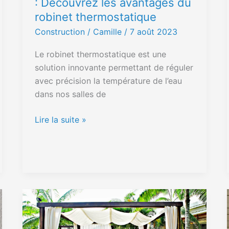
: Decouvrez les avantages du
robinet
robinet thermostatique
thermostatique
Construction
/ Camille /
7 août 2023
Le robinet thermostatique est une
solution innovante permettant de réguler
avec précision la température de l’eau
dans nos salles de
Lire la suite »
Les
avantages
des