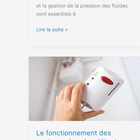
et la gestion de la pression des fluides
sont essentiels à
Lire la suite »
Le
fonctionnement
des
capteurs
dans
les
détecteurs
de
gaz
Le fonctionnement des
pour