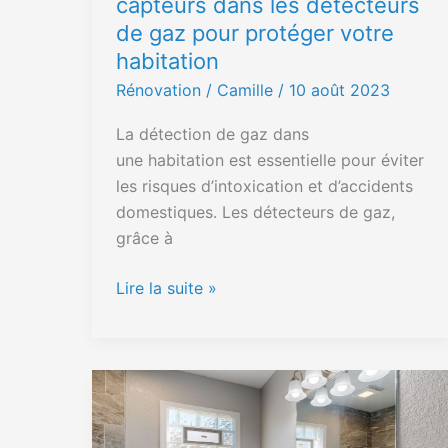
capteurs dans les détecteurs
protéger
de gaz pour protéger votre
votre
habitation
habitation
Rénovation
/ Camille /
10 août 2023
La détection de gaz dans
une habitation est essentielle pour éviter
les risques d’intoxication et d’accidents
domestiques. Les détecteurs de gaz,
grâce à
Lire la suite »
Les
éléments
essentiels