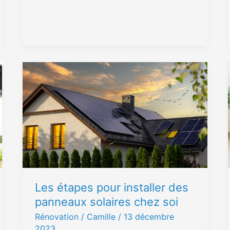
Les
étapes
pour
installer
des
panneaux
solaires
chez
soi
Les étapes pour installer des
panneaux solaires chez soi
Rénovation
/ Camille /
13 décembre
2023