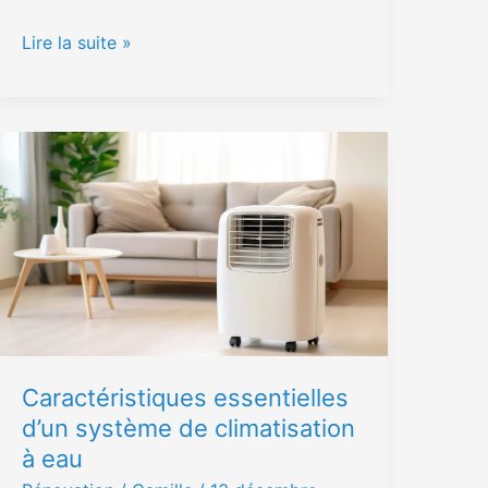
Lire la suite »
Caractéristiques
essentielles
d’un
système
de
climatisation
à
eau
Caractéristiques essentielles
d’un système de climatisation
à eau