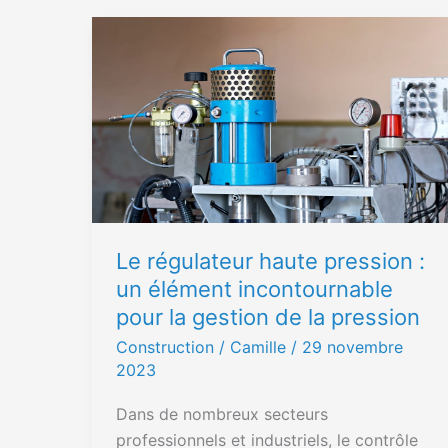
Le
régulateur
haute
pression
:
un
élément
incontournable
pour
Le régulateur haute pression :
la
un élément incontournable
gestion
pour la gestion de la pression
de
la
Construction
/ Camille /
29 novembre
pression
2023
Dans de nombreux secteurs
professionnels et industriels, le contrôle