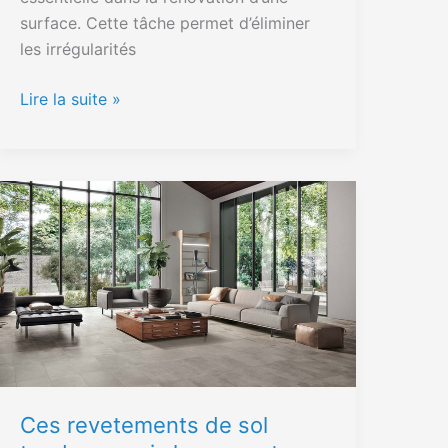
surface. Cette tâche permet d’éliminer
les irrégularités
Lire la suite »
Ces
revetements
de
sol
tendance
qui
changeront
completement
votre
Ces revetements de sol
interieur