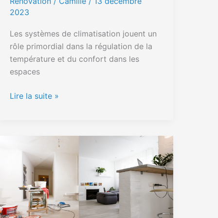
Rénovation
/ Camille /
13 décembre
2023
Les systèmes de climatisation jouent un
rôle primordial dans la régulation de la
température et du confort dans les
espaces
Lire la suite »
Conseils
pratiques
pour
l’entretien
et
la
réparation