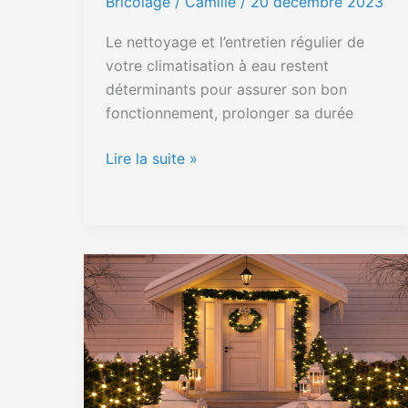
Bricolage
/ Camille /
20 décembre 2023
Le nettoyage et l’entretien régulier de
votre climatisation à eau restent
déterminants pour assurer son bon
fonctionnement, prolonger sa durée
Lire la suite »
Tendances
des
couleurs
de
façade
pour
Noël