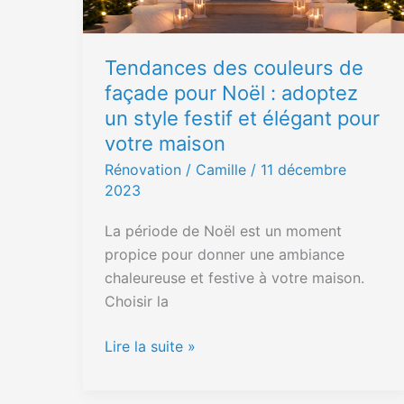
:
adoptez
Tendances des couleurs de
un
façade pour Noël : adoptez
style
un style festif et élégant pour
festif
et
votre maison
élégant
Rénovation
/ Camille /
11 décembre
pour
2023
votre
La période de Noël est un moment
maison
propice pour donner une ambiance
chaleureuse et festive à votre maison.
Choisir la
Lire la suite »