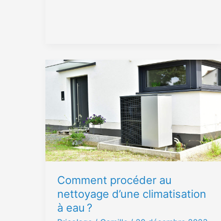
Comment
procéder
au
nettoyage
d’une
climatisation
à
eau ?
Comment procéder au
nettoyage d’une climatisation
à eau ?