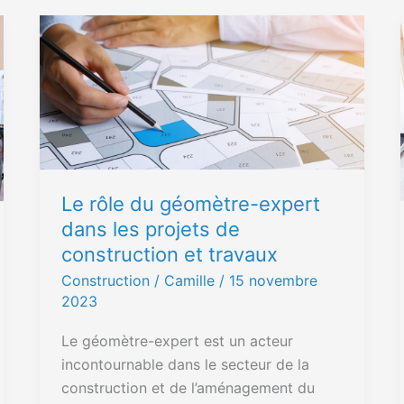
Le
rôle
du
géomètre-
expert
dans
les
projets
Le rôle du géomètre-expert
de
dans les projets de
construction
construction et travaux
et
Construction
/ Camille /
15 novembre
travaux
2023
Le géomètre-expert est un acteur
incontournable dans le secteur de la
construction et de l’aménagement du