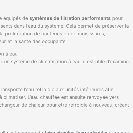
re équipés de
systèmes de filtration performants
pour
résents dans l’eau du système. Cela permet de préserver la
 la prolifération de bactéries ou de moisissures,
rieur et la santé des occupants.
on à eau
un système de climatisation à eau, il est utile d’examiner
 transporte l’eau refroidie aux unités intérieures afin
 climatiser. L’eau chauffée est ensuite renvoyée vers
n échangeur de chaleur pour être refroidie à nouveau, créant
 elle est chargée de
faire circuler l’eau refroidie
à travers