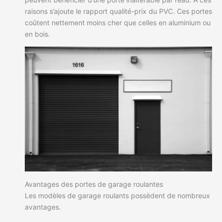
raisons s’ajoute le rapport qualité-prix du PVC. Ces portes
coûtent nettement moins cher que celles en aluminium ou
en bois.
Avantages des portes de garage roulantes
Les modèles de garage roulants possèdent de nombreux
avantages.