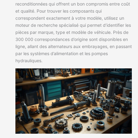
reconditionnées qui offrent un bon compromis entre coût
et qualité. Pour trouver les composants qui
correspondent exactement à votre modèle, utilisez un
moteur de recherche spécialisé qui permet d’identifier les
pièces par marque, type et modèle de véhicule. Près de
300 000 correspondances d’origine sont disponibles en
ligne, allant des alternateurs aux embrayages, en passant
par les systèmes d’alimentation et les pompes
hydrauliques.