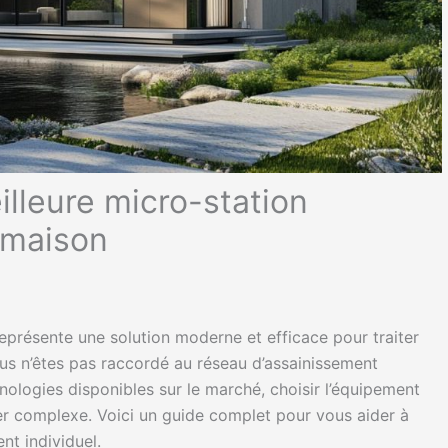
lleure micro-station
 maison
 représente une solution moderne et efficace pour traiter
ous n’êtes pas raccordé au réseau d’assainissement
ologies disponibles sur le marché, choisir l’équipement
er complexe. Voici un guide complet pour vous aider à
nt individuel.