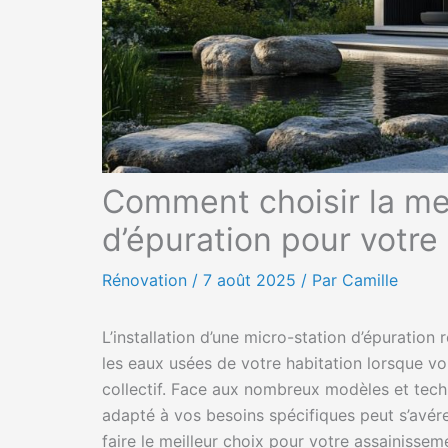
Comment choisir la mei
d’épuration pour votre
Rénovation
/
7 août 2025
/ Par Camille
L’installation d’une micro-station d’épuration
les eaux usées de votre habitation lorsque v
collectif. Face aux nombreux modèles et techn
adapté à vos besoins spécifiques peut s’avér
faire le meilleur choix pour votre assainisseme